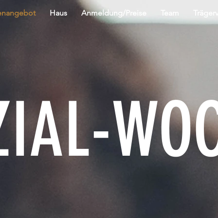
enangebot
Haus
Anmeldung/Preise
Team
Trägerv
ZIAL-WO