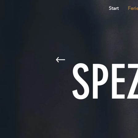
Start
Feri
SPE