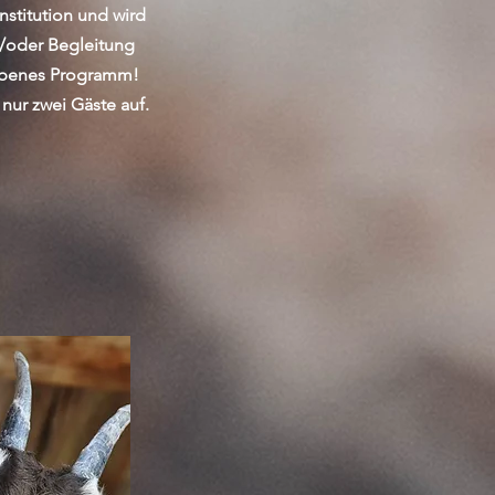
nstitution und wird
d/oder Begleitung
gebenes Programm!
nur zwei Gäste auf.